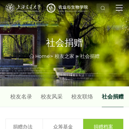
社会捐赠
Home
校友之家
社会捐赠
>
>
态
校友名录
校友风采
校友联络
社会捐赠
捐赠办法
众筹基金
捐赠档案