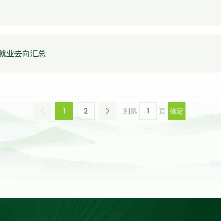
就业去向汇总
1
2
到第
页
确定