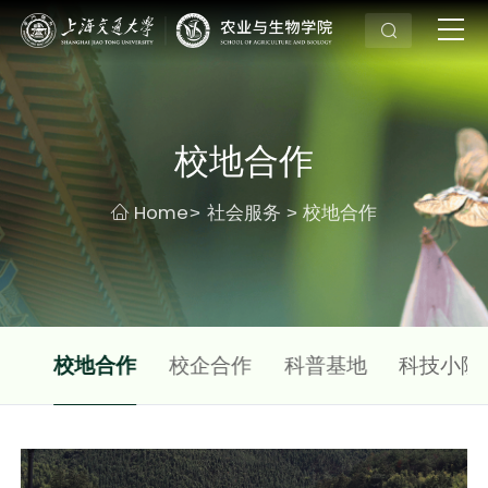
校地合作
Home
社会服务
校地合作
>
>
咨询
校地合作
校企合作
科普基地
科技小院