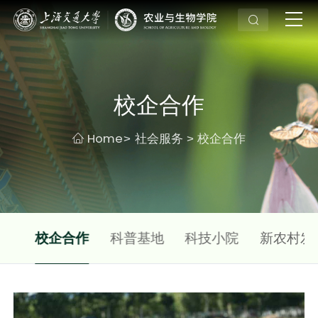
校企合作
Home
社会服务
校企合作
>
>
合作
校企合作
科普基地
科技小院
新农村发