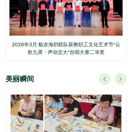
2026年3月 船农海韵联队获教职工文化艺术节“云
歌九霄・声动交大”合唱大赛二等奖
美丽瞬间