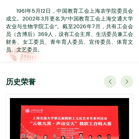
1961
年
5
月
12
日，中国教育工会上海农学院委员会
成立。
2002
年
3
月更名为
“
中国教育工会上海交通大学
农业与生物学院工会
”
。截至
2026
年
7
月，共有工会会
员（含博后）
369
人，设有工会主席、生活委员兼工会
财务、女工委员、青年育人委员、宣传委员、体育文
员、文艺委员。
历史荣誉