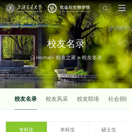
校友名录
Home
校友之家
校友名录
>
>
动态
校友名录
校友风采
校友联络
社会捐赠
专科生
本科生
硕士生