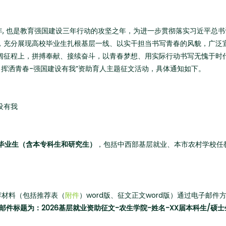
之年, 也是教育强国建设三年行动的攻坚之年，为进一步贯彻落实习近平总
，充分展现高校毕业生扎根基层一线、以实干担当书写青春的风貌，广泛
阔征程上，拼搏奉献、接续奋斗，以青春梦想、用实际行动书写无愧于时
 挥洒青春-强国建设有我”资助育人主题征文活动，具体通知如下。
设有我
毕业生（含本专科生和研究生）
，包括中西部基层就业、本市农村学校任
荐材料（包括推荐表（
附件
）word版、征文正文word版）通过电子邮
邮件标题为：2026基层就业资助征文-农生学院-姓名-XX届本科生/硕士