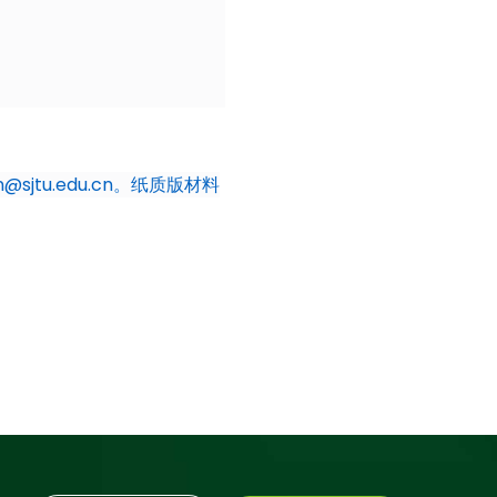
sjtu.edu.cn
。
纸质版材料