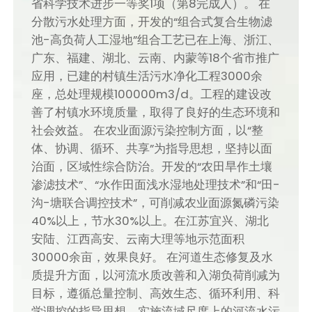
省科学技术进步一等奖1项（第8完成人）。 在
分散污水处理方面，开发的“组合式复合生物滤
池-高负荷人工湿地”组合工艺已在上海、浙江、
广东、福建、湖北、云南、内蒙等18个省市推广
应用，已建的村镇生活污水净化工程3000余
座，总处理规模100000m3/d。工程的建设改
善了村镇水环境质量，取得了良好的生态环境和
社会效益。 在农业面源污染控制方面，以“整
体、协调、循环、共享”为指导思想，坚持以面
治面，区域性综合防治。开发的“农田旱作土壤
渗滤技术”、“水作田面浅水湿地处理技术”和“田-
沟-塘联合调控技术”，可削减农业面源氮磷污染
40%以上，节水30%以上。在江苏宜兴、湖北
安陆、江西高安、云南大理等地示范面积
30000余亩，效果良好。 在河道生态修复及水
质提升方面，以河流水质改善和入湖负荷削减为
目标，遵循总量控制、高效生态、循环利用、科
学调控的指导思想，实施流域尺度上的河流水污