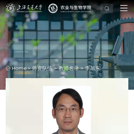
Home
师资队伍
教师名录
李旭东
>
>
>