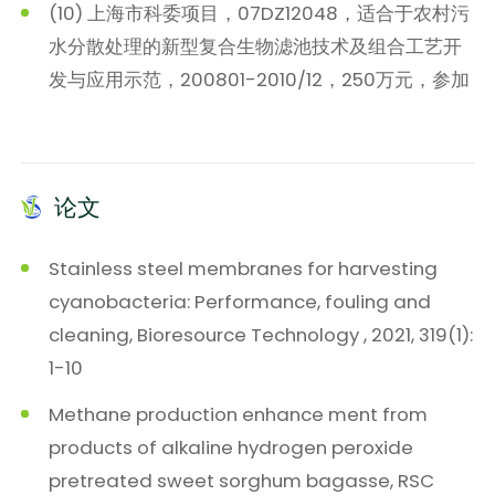
(10) 上海市科委项目，07DZ12048，适合于农村污
水分散处理的新型复合生物滤池技术及组合工艺开
发与应用示范，200801-2010/12，250万元，参加
论文
Stainless steel membranes for harvesting
cyanobacteria: Performance, fouling and
cleaning, Bioresource Technology , 2021, 319(1):
1-10
Methane production enhance ment from
products of alkaline hydrogen peroxide
pretreated sweet sorghum bagasse, RSC