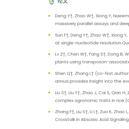
论文
Deng Y†, Zhao W†, Xiong Y, Naeem M
massively parallel assays and deep l
Sun F†, Deng Y†, Zhao W†, Xiong Y
at single-nucleotide resolution.Qua
Lv Z†, Chen W†, Fang S†, Dong B, 
plants using transposon-associated T
Shen Q†, Zhang L† (co-first author),
annua provides insight into the evo
Liu S†, Liu Y†, Zhao J, Cai S, Qian 
complex agronomic traits in rice (Ory
Zhang F†, Liu S†, Li L†, Zuo K, Zha
Crosstalk in Abscisic Acid Signaling.