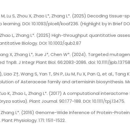
, Lu S, Zhou X, Zhao L*, Zhang L*. (2025) Decoding tissue-sp
earning. DOI: 10.1093/plcell/koaf236. (Highlight by In Brief DO
, Zhao L, Zhang L*. (2025) High-throughput quantitative as
ntitative Biology. DOI: 10.1002/qub2.87
Wang X, Zhang L*, Xue J*, Chen W*. (2024). Targeted mutagen
npB. J Integr Plant Biol. 66:2083-2086. doi: 10.1111/jipb.13758
 Liao Z†, Wang S, Yan T, Shi P, Liu M, Fu X, Pan Q, et al., Tan
lution of Asteraceae family and artemisinin biosynthesis. Mol
H, Zuo K, Zhao L, Zhang L*. (2017) A computational interactome
za sativa). Plant Journal. 90:177-188. DOI: 10.1111/tpj.13475.
o L, Zhang L*. (2016) Genome-Wide Inference of Protein-Protein
 Plant Physiology. 171: 1511-1522.