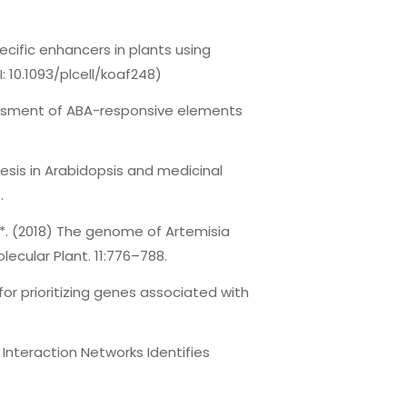
ecific enhancers in plants using
I: 10.1093/plcell/koaf248)
sessment of ABA-responsive elements
esis in Arabidopsis and medicinal
.
g K*. (2018) The genome of Artemisia
ecular Plant. 11:776–788.
 for prioritizing genes associated with
 Interaction Networks Identifies