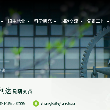
招生就业
科学研究
国际交流
党群工作
利达
利达
副研究员
农科创新大楼335
zhangld@sjtu.edu.cn