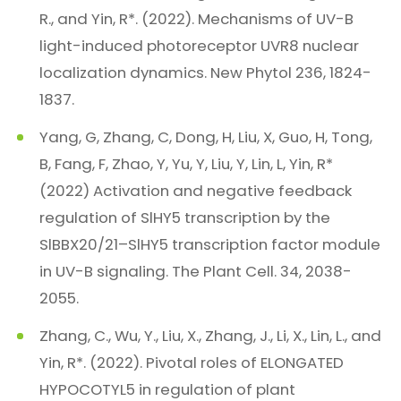
R., and Yin, R*. (2022). Mechanisms of UV-B
light-induced photoreceptor UVR8 nuclear
localization dynamics. New Phytol 236, 1824-
1837.
Yang, G, Zhang, C, Dong, H, Liu, X, Guo, H, Tong,
B, Fang, F, Zhao, Y, Yu, Y, Liu, Y, Lin, L, Yin, R*
(2022) Activation and negative feedback
regulation of SlHY5 transcription by the
SlBBX20/21–SlHY5 transcription factor module
in UV-B signaling. The Plant Cell. 34, 2038-
2055.
Zhang, C., Wu, Y., Liu, X., Zhang, J., Li, X., Lin, L., and
Yin, R*. (2022). Pivotal roles of ELONGATED
HYPOCOTYL5 in regulation of plant