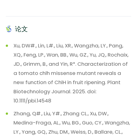
论文
Xu, DW#., Lin, L#., Liu, XR., Wangzha, LY., Pang,
XQ., Feng, LP., Wan, BB., Wu, GZ., Yu, JQ., Rochaix,
JD., Grimm, B., and Yin, R*. Characterization of
a tomato chlh missense mutant reveals a
new function of ChlH in fruit ripening. Plant
Biotechnology Journal. 2025. doi:
10.1111/pbi.14548
Zhang, Q#., Liu, Y#., Zhang CL., Xu, DW.,
Medina-Fraga, AL., Wu, BG., Guo, CY., Wangzha,
LY., Yang, GQ., Zhu, DM., Weiss, D., Ballare, CL.,