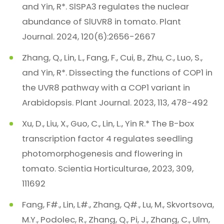
and Yin, R*. SlSPA3 regulates the nuclear
abundance of SlUVR8 in tomato. Plant
Journal. 2024, 120(6):2656-2667
Zhang, Q., Lin, L., Fang, F., Cui, B., Zhu, C., Luo, S.,
and Yin, R*. Dissecting the functions of COP1 in
the UVR8 pathway with a COP1 variant in
Arabidopsis. Plant Journal. 2023, 113, 478-492
Xu, D., Liu, X., Guo, C., Lin, L., Yin R.* The B-box
transcription factor 4 regulates seedling
photomorphogenesis and flowering in
tomato. Scientia Horticulturae, 2023, 309,
111692
Fang, F#., Lin, L#., Zhang, Q#., Lu, M., Skvortsova,
M.Y., Podolec, R., Zhang, Q., Pi, J., Zhang, C., Ulm,