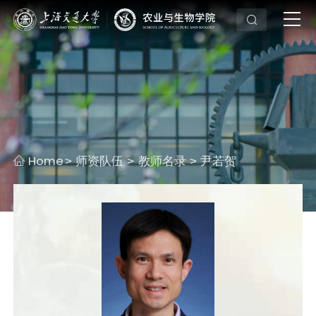
Home
师资队伍
教师名录
尹若贺
>
>
>