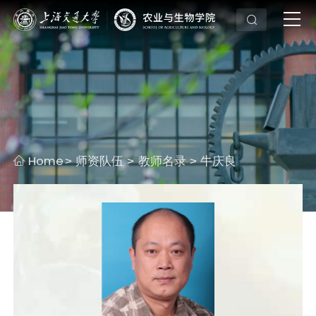
Home
师资队伍
教师名录
牛庆良
>
>
>