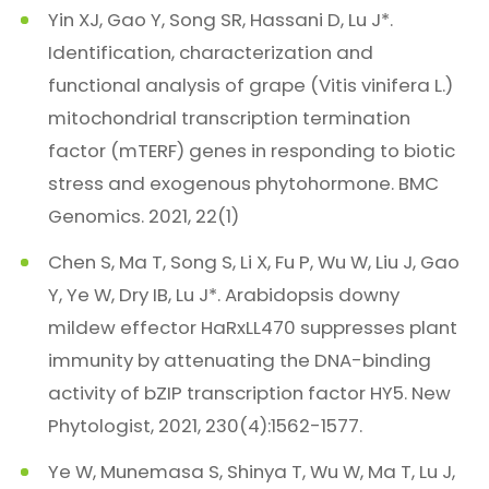
Yin XJ, Gao Y, Song SR, Hassani D, Lu J*.
Identification, characterization and
functional analysis of grape (Vitis vinifera L.)
mitochondrial transcription termination
factor (mTERF) genes in responding to biotic
stress and exogenous phytohormone. BMC
Genomics. 2021, 22(1)
Chen S, Ma T, Song S, Li X, Fu P, Wu W, Liu J, Gao
Y, Ye W, Dry IB, Lu J*. Arabidopsis downy
mildew effector HaRxLL470 suppresses plant
immunity by attenuating the DNA-binding
activity of bZIP transcription factor HY5. New
Phytologist, 2021, 230(4):1562-1577.
Ye W, Munemasa S, Shinya T, Wu W, Ma T, Lu J,