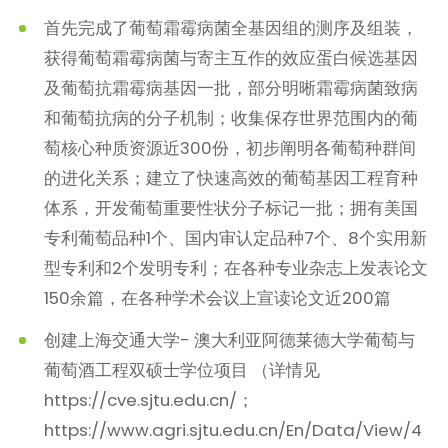
首先完成了葡萄霜霉病菌全基因组的测序及组装，
获得葡萄霜霉病菌与寄主互作的效应蛋白候选基因
及葡萄抗霜霉病基因一批，部分明晰霜霉病菌致病
和葡萄抗病的分子机制；收集保存世界范围内的葡
萄核心种质资源近300份，初步阐明各葡萄种群间
的进化关系；建立了快速高效的葡萄基因工程育种
体系，开发葡萄重要性状分子标记一批；拥有美国
专利葡萄品种1个、国内审认定品种7个、8个实用新
型专利和2个发明专利；在各种专业杂志上发表论文
150余篇，在各种学术会议上宣读论文近200篇
创建上海交通大学- 澳大利亚阿德莱德大学葡萄与
葡萄酒工程双硕士学位项目 （详情见
https://cve.sjtu.edu.cn/；
https://www.agri.sjtu.edu.cn/En/Data/View/4