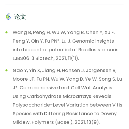
论文
Wang B, Peng H, Wu W, Yang B, Chen Y, Xu F,
Peng Y, Qin Y, Fu PN*, Lu J. Genomic insights
into biocontrol potential of Bacillus stercoris
LJBS06. 3 Biotech, 2021, 11(11).
Gao Y, Yin X, Jiang H, Hansen J, Jorgensen B,
Moore JP, Fu PN, Wu W, Yang B, Ye W, Song S, Lu
J*. Comprehensive Leaf Cell Wall Analysis
Using Carbohydrate Microarrays Reveals
Polysaccharide-Level Variation between Vitis
Species with Differing Resistance to Downy
Mildew. Polymers (Basel), 2021, 13(9).