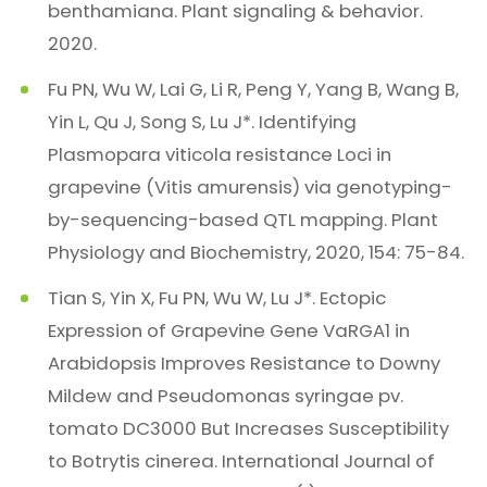
benthamiana. Plant signaling & behavior.
2020.
Fu PN, Wu W, Lai G, Li R, Peng Y, Yang B, Wang B,
Yin L, Qu J, Song S, Lu J*. Identifying
Plasmopara viticola resistance Loci in
grapevine (Vitis amurensis) via genotyping-
by-sequencing-based QTL mapping. Plant
Physiology and Biochemistry, 2020, 154: 75-84.
Tian S, Yin X, Fu PN, Wu W, Lu J*. Ectopic
Expression of Grapevine Gene VaRGA1 in
Arabidopsis Improves Resistance to Downy
Mildew and Pseudomonas syringae pv.
tomato DC3000 But Increases Susceptibility
to Botrytis cinerea. International Journal of