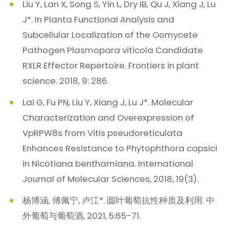
Liu Y, Lan X, Song S, Yin L, Dry IB, Qu J, Xiang J, Lu
J*. In Planta Functional Analysis and
Subcellular Localization of the Oomycete
Pathogen Plasmopara viticola Candidate
RXLR Effector Repertoire. Frontiers in plant
science. 2018, 9: 286.
Lai G, Fu PN, Liu Y, Xiang J, Lu J*. Molecular
Characterization and Overexpression of
VpRPW8s from Vitis pseudoreticulata
Enhances Resistance to Phytophthora capsici
in Nicotiana benthamiana. International
Journal of Molecular Sciences, 2018, 19(3).
杨博涵, 傅佩宁, 卢江*. 圆叶葡萄抗性种质及利用. 中
外葡萄与葡萄酒, 2021, 5:65-71.