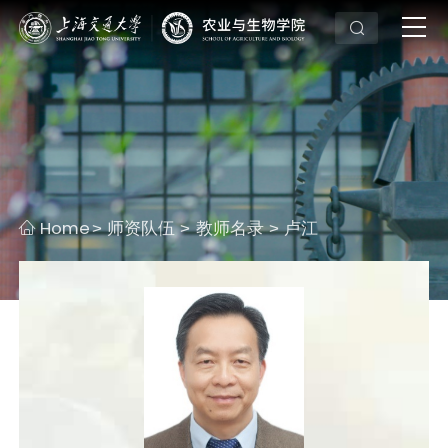
Home
师资队伍
教师名录
卢江
>
>
>