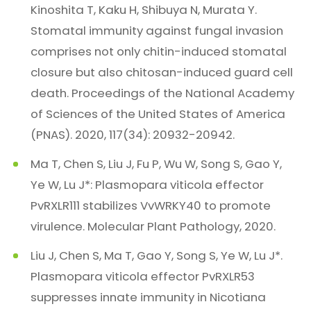
Kinoshita T, Kaku H, Shibuya N, Murata Y.
Stomatal immunity against fungal invasion
comprises not only chitin-induced stomatal
closure but also chitosan-induced guard cell
death. Proceedings of the National Academy
of Sciences of the United States of America
(PNAS). 2020, 117(34): 20932-20942.
Ma T, Chen S, Liu J, Fu P, Wu W, Song S, Gao Y,
Ye W, Lu J*: Plasmopara viticola effector
PvRXLR111 stabilizes VvWRKY40 to promote
virulence. Molecular Plant Pathology, 2020.
Liu J, Chen S, Ma T, Gao Y, Song S, Ye W, Lu J*.
Plasmopara viticola effector PvRXLR53
suppresses innate immunity in Nicotiana