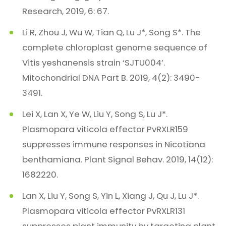
Research, 2019, 6: 67.
Li R, Zhou J, Wu W, Tian Q, Lu J*, Song S*. The
complete chloroplast genome sequence of
Vitis yeshanensis strain ‘SJTU004’.
Mitochondrial DNA Part B. 2019, 4(2): 3490-
3491.
Lei X, Lan X, Ye W, Liu Y, Song S, Lu J*.
Plasmopara viticola effector PvRXLR159
suppresses immune responses in Nicotiana
benthamiana. Plant Signal Behav. 2019, 14(12):
1682220.
Lan X, Liu Y, Song S, Yin L, Xiang J, Qu J, Lu J*.
Plasmopara viticola effector PvRXLR131