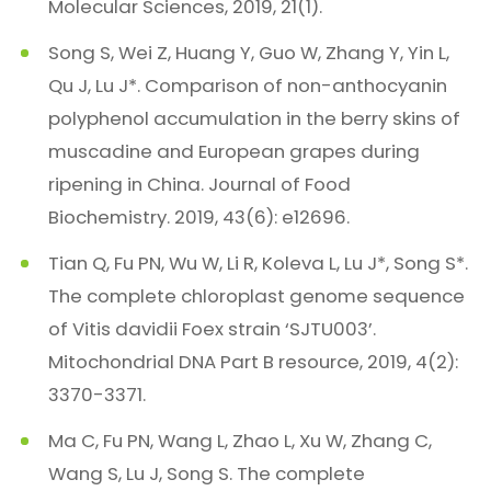
Molecular Sciences, 2019, 21(1).
Song S, Wei Z, Huang Y, Guo W, Zhang Y, Yin L,
Qu J, Lu J*. Comparison of non-anthocyanin
polyphenol accumulation in the berry skins of
muscadine and European grapes during
ripening in China. Journal of Food
Biochemistry. 2019, 43(6): e12696.
Tian Q, Fu PN, Wu W, Li R, Koleva L, Lu J*, Song S*.
The complete chloroplast genome sequence
of Vitis davidii Foex strain ‘SJTU003’.
Mitochondrial DNA Part B resource, 2019, 4(2):
3370-3371.
Ma C, Fu PN, Wang L, Zhao L, Xu W, Zhang C,
Wang S, Lu J, Song S. The complete