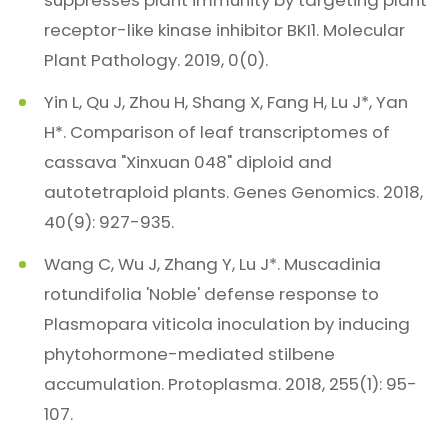
suppresses plant immunity by targeting plant
receptor-like kinase inhibitor BKI1. Molecular
Plant Pathology. 2019, 0(0).
Yin L, Qu J, Zhou H, Shang X, Fang H, Lu J*, Yan
H*. Comparison of leaf transcriptomes of
cassava "Xinxuan 048" diploid and
autotetraploid plants. Genes Genomics. 2018,
40(9): 927-935.
Wang C, Wu J, Zhang Y, Lu J*. Muscadinia
rotundifolia 'Noble' defense response to
Plasmopara viticola inoculation by inducing
phytohormone-mediated stilbene
accumulation. Protoplasma. 2018, 255(1): 95-
107.