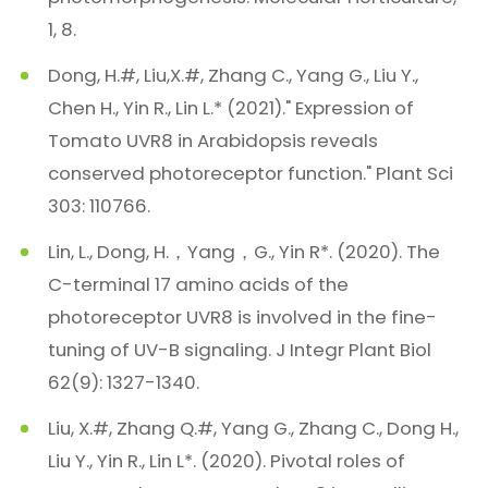
1, 8.
Dong, H.#, Liu,X.#, Zhang C., Yang G., Liu Y.,
Chen H., Yin R., Lin L.* (2021)." Expression of
Tomato UVR8 in Arabidopsis reveals
conserved photoreceptor function." Plant Sci
303: 110766.
Lin, L., Dong, H.，Yang，G., Yin R*. (2020). The
C-terminal 17 amino acids of the
photoreceptor UVR8 is involved in the fine-
tuning of UV-B signaling. J Integr Plant Biol
62(9): 1327-1340.
Liu, X.#, Zhang Q.#, Yang G., Zhang C., Dong H.,
Liu Y., Yin R., Lin L*. (2020). Pivotal roles of