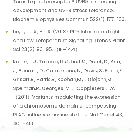
Tomato photoreceptor SlUVR8 in seedling
development and UV-B stress tolerance.
Biochem Biophys Res Commun 522(1): 177-183.
Lin, L., Liu X., Yin R. (2018). PIF3 Integrates Light
and Low Temperature Signaling. Trends Plant
Sci 23(2): 93-95. （IF=14.4）
Karim, L.#, Takeda, H.#, Lin, L#., Druet, D., Aria,
J., Baurain, D., Cambisano, N., Davis, S., Farnir,F.,
Grisart,B., Harris,B., Keehan,M., Littlejohn,M.
Spelman,R., Georges, M.， Coppieters，W.
（2011）Variants modulating the expression
of a chromosome domain encompassing
PLAG1 influence bovine stature. Nat Genet 43,
405–413.