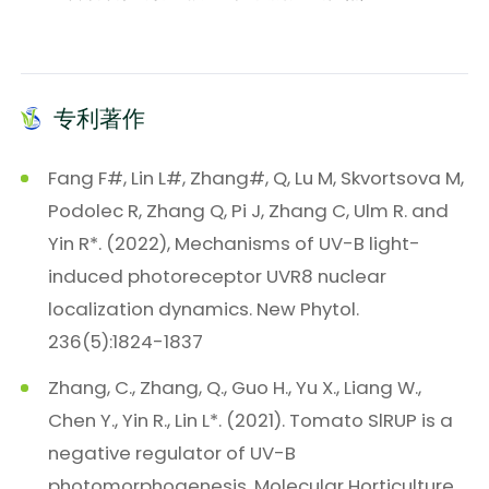
专利著作
Fang F#, Lin L#, Zhang#, Q, Lu M, Skvortsova M,
Podolec R, Zhang Q, Pi J, Zhang C, Ulm R. and
Yin R*. (2022), Mechanisms of UV-B light-
induced photoreceptor UVR8 nuclear
localization dynamics. New Phytol.
236(5):1824-1837
Zhang, C., Zhang, Q., Guo H., Yu X., Liang W.,
Chen Y., Yin R., Lin L*. (2021). Tomato SlRUP is a
negative regulator of UV-B
photomorphogenesis. Molecular Horticulture,