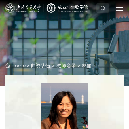
Home
师资队伍
教师名录
林丽
>
>
>