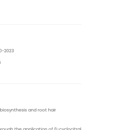
2023
6
 biosynthesis and root hair
 through the application of β-cyclocitral