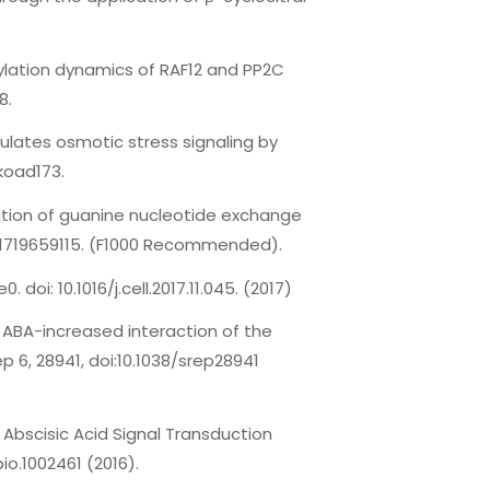
osphorylation dynamics of RAF12 and PP2C
8.
regulates osmotic stress signaling by
koad173.
radation of guanine nucleotide exchange
s.1719659115. (F1000 Recommended).
. doi: 10.1016/j.cell.2017.11.045. (2017)
.I. An ABA-increased interaction of the
p 6, 28941, doi:10.1038/srep28941
 Abscisic Acid Signal Transduction
io.1002461 (2016).