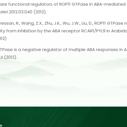
F4 are functional regulators of ROP11 GTPase in ABA-mediated 
bslet.2012.03.040 (2012).
., Bressan, R., Wang, Z.X., Zhu, J.K., Wu, J.W., Liu, D., ROP11 GTP
y from inhibition by the ABA receptor RCAR1/PYL9 in Arabidopsi
012)
OP11 GTPase is a negative regulator of multiple ABA responses in A
.x (2012).