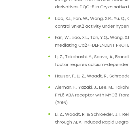
derivatives DQC-8 in Oryza sativa L
Liao, X.L., Fan, W., Wang, X.R., Yu, Q.
control SnRK2 activity under hyper
Fan, W., Liao, X.L., Tan, Y.Q., Wang
mediating Ca2+-DEPENDENT PROTEIN K
Li, Z., Takahashi, Y., Scavo, A., Br
factor requires calcium-dependent
Hauser, F., Li, Z., Waadt, R., Schroede
Aleman, F., Yazaki, J., Lee, M., Takaha
PYL6 ABA receptor with MYC2 Transcr
(2016).
Li, Z., Waadt, R. & Schroeder, J. 
through ABA-Induced Rapid Degradati