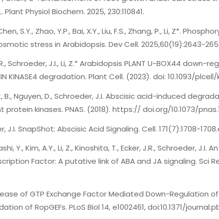
. Plant Physiol Biochem. 2025, 230:110841.
, Chen, S.Y., Zhao, Y.P., Bai, X.Y., Liu, F.S., Zhang, P., Li, Z*. Ph
osmotic stress in Arabidopsis. Dev Cell. 2025,60(19):2643-265
, X.R., Schroeder, J.I., Li, Z.* Arabidopsis PLANT U-BOX44 down-
INASE4 degradation. Plant Cell. (2023). doi: 10.1093/plcell/
andt, B., Nguyen, D., Schroeder, J.I. Abscisic acid-induced deg
 protein kinases. PNAS. (2018). https:// doi.org/10.1073/pna
r, J.I. SnapShot: Abscisic Acid Signaling. Cell. 171(7):1708-1708.e0
shi, Y., Kim, A.Y., Li, Z., Kinoshita, T., Ecker, J.R., Schroeder, J
iption Factor: A putative link of ABA and JA signaling. Sci Re
I. Release of GTP Exchange Factor Mediated Down-Regulation of
on of RopGEFs. PLoS Biol 14, e1002461, doi:10.1371/journal.pb