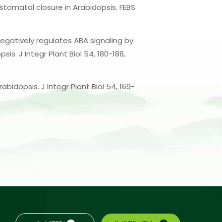
stomatal closure in Arabidopsis. FEBS
ase negatively regulates ABA signaling by
s. J Integr Plant Biol 54, 180-188,
rabidopsis. J Integr Plant Biol 54, 169-