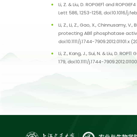
Li, Z. & Liu, D. ROPGEF1 and ROPGE
Lett 586, 1253-1258, doi:10.1016/j.fe
Li, Z., Li, Z., Gao, X., Chinnusamy, V
protecting ABI1 phosphatase activit
doi:10.1111/j.1744-7909.2012.01101.x (2
Li, Z., Kang, J., Sui, N. & Liu, D. R
179, doi:10.1111/j.1744-7909.2012.01100