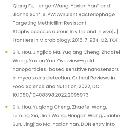
Qiang Fu, HenganWang, Yaxian Yan* and
Jianhe Sun*. SLPW: Avirulent Bacteriophage
Targeting Methicillin-Resistant
Staphylococcus aureus In vitro and In vivo[J].
Frontiers in Microbiology. 2016, 7: 934. Q2, TOP.
Silu Hou, Jingjiao Ma, Yuqiang Cheng, Zhaofei
Wang, Yaxian Yan. Overview—gold
nanoparticles-based sensitive nanosensors
in mycotoxins detection. Critical Reviews in
Food Science and Nutrition, 2022, DOI:
10.1080/10408398.2022.2095973
Silu Hou, Yuqiang Cheng, Zhaofei Wang,
Luming Xia, Jian Wang, Hengan Wang, Jianhe
Sun, Jingjiao Ma, Yaxian Yan. DON entry into