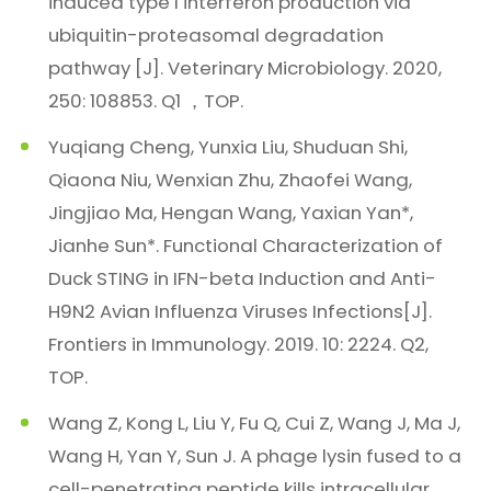
induced type I interferon production via
ubiquitin-proteasomal degradation
pathway [J]. Veterinary Microbiology. 2020,
250: 108853. Q1 ，TOP.
Yuqiang Cheng, Yunxia Liu, Shuduan Shi,
Qiaona Niu, Wenxian Zhu, Zhaofei Wang,
Jingjiao Ma, Hengan Wang, Yaxian Yan*,
Jianhe Sun*. Functional Characterization of
Duck STING in IFN-beta Induction and Anti-
H9N2 Avian Influenza Viruses Infections[J].
Frontiers in Immunology. 2019. 10: 2224. Q2,
TOP.
Wang Z, Kong L, Liu Y, Fu Q, Cui Z, Wang J, Ma J,
Wang H, Yan Y, Sun J. A phage lysin fused to a
cell-penetrating peptide kills intracellular