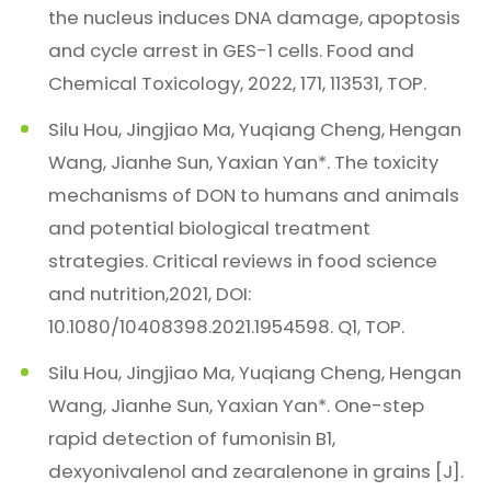
the nucleus induces DNA damage, apoptosis
and cycle arrest in GES-1 cells. Food and
Chemical Toxicology, 2022, 171, 113531, TOP.
Silu Hou, Jingjiao Ma, Yuqiang Cheng, Hengan
Wang, Jianhe Sun, Yaxian Yan*. The toxicity
mechanisms of DON to humans and animals
and potential biological treatment
strategies. Critical reviews in food science
and nutrition,2021, DOI:
10.1080/10408398.2021.1954598. Q1, TOP.
Silu Hou, Jingjiao Ma, Yuqiang Cheng, Hengan
Wang, Jianhe Sun, Yaxian Yan*. One-step
rapid detection of fumonisin B1,
dexyonivalenol and zearalenone in grains [J].