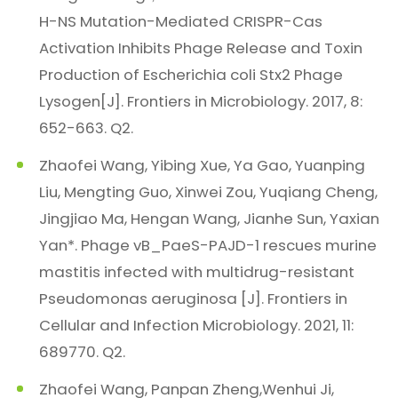
H-NS Mutation-Mediated CRISPR-Cas
Activation Inhibits Phage Release and Toxin
Production of Escherichia coli Stx2 Phage
Lysogen[J]. Frontiers in Microbiology. 2017, 8:
652-663. Q2.
Zhaofei Wang, Yibing Xue, Ya Gao, Yuanping
Liu, Mengting Guo, Xinwei Zou, Yuqiang Cheng,
Jingjiao Ma, Hengan Wang, Jianhe Sun, Yaxian
Yan*. Phage vB_PaeS-PAJD-1 rescues murine
mastitis infected with multidrug-resistant
Pseudomonas aeruginosa [J]. Frontiers in
Cellular and Infection Microbiology. 2021, 11:
689770. Q2.
Zhaofei Wang, Panpan Zheng,Wenhui Ji,