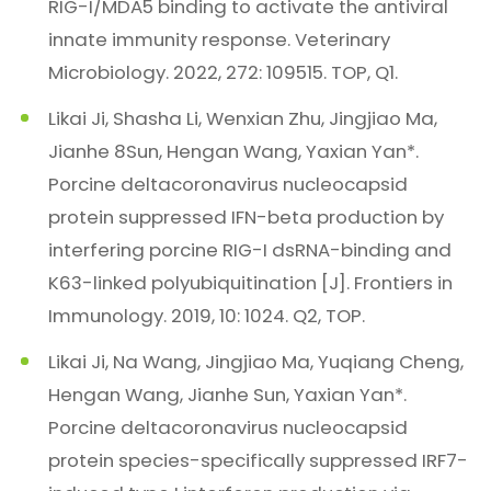
RIG-I/MDA5 binding to activate the antiviral
innate immunity response. Veterinary
Microbiology. 2022, 272: 109515. TOP, Q1.
Likai Ji, Shasha Li, Wenxian Zhu, Jingjiao Ma,
Jianhe 8Sun, Hengan Wang, Yaxian Yan*.
Porcine deltacoronavirus nucleocapsid
protein suppressed IFN-beta production by
interfering porcine RIG-I dsRNA-binding and
K63-linked polyubiquitination [J]. Frontiers in
Immunology. 2019, 10: 1024. Q2, TOP.
Likai Ji, Na Wang, Jingjiao Ma, Yuqiang Cheng,
Hengan Wang, Jianhe Sun, Yaxian Yan*.
Porcine deltacoronavirus nucleocapsid
protein species-specifically suppressed IRF7-