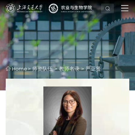
Home
师资队伍
教师名录
严亚贤
>
>
>