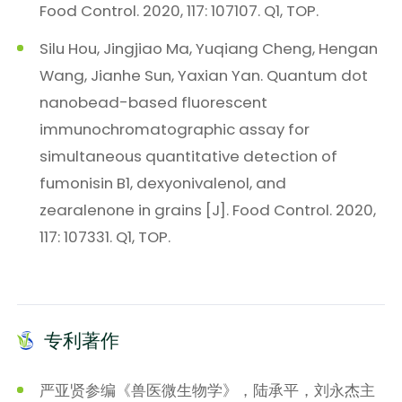
Food Control. 2020, 117: 107107. Q1, TOP.
Silu Hou, Jingjiao Ma, Yuqiang Cheng, Hengan
Wang, Jianhe Sun, Yaxian Yan. Quantum dot
nanobead-based fluorescent
immunochromatographic assay for
simultaneous quantitative detection of
fumonisin B1, dexyonivalenol, and
zearalenone in grains [J]. Food Control. 2020,
117: 107331. Q1, TOP.
专利著作
严亚贤参编《兽医微生物学》，陆承平，刘永杰主