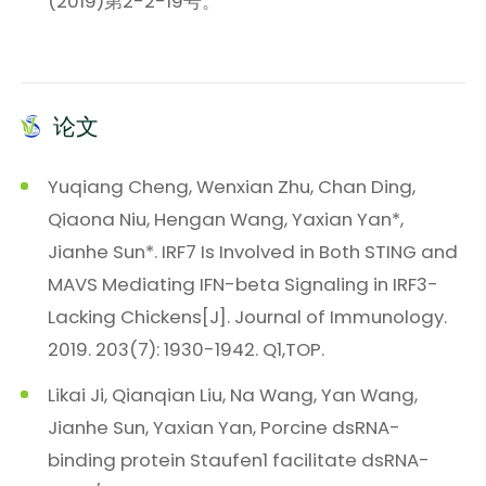
(2019)第2-2-19号。
论文
Yuqiang Cheng, Wenxian Zhu, Chan Ding,
Qiaona Niu, Hengan Wang, Yaxian Yan*,
Jianhe Sun*. IRF7 Is Involved in Both STING and
MAVS Mediating IFN-beta Signaling in IRF3-
Lacking Chickens[J]. Journal of Immunology.
2019. 203(7): 1930-1942. Q1,TOP.
Likai Ji, Qianqian Liu, Na Wang, Yan Wang,
Jianhe Sun, Yaxian Yan, Porcine dsRNA-
binding protein Staufen1 facilitate dsRNA-