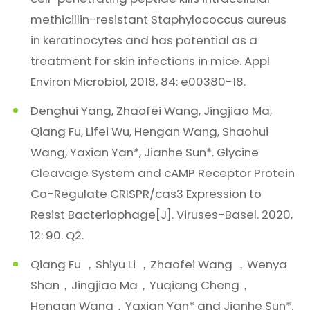
methicillin-resistant Staphylococcus aureus
in keratinocytes and has potential as a
treatment for skin infections in mice. Appl
Environ Microbiol, 2018, 84: e00380-18.
Denghui Yang, Zhaofei Wang, Jingjiao Ma,
Qiang Fu, Lifei Wu, Hengan Wang, Shaohui
Wang, Yaxian Yan*, Jianhe Sun*. Glycine
Cleavage System and cAMP Receptor Protein
Co-Regulate CRISPR/cas3 Expression to
Resist Bacteriophage[J]. Viruses-Basel. 2020,
12: 90. Q2.
Qiang Fu ，Shiyu Li ，Zhaofei Wang ，Wenya
Shan，Jingjiao Ma，Yuqiang Cheng，
Hengan Wang，Yaxian Yan* and Jianhe Sun*.