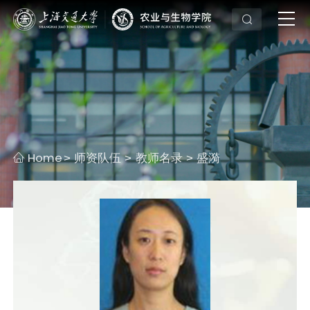
Home
师资队伍
教师名录
盛漪
>
>
>