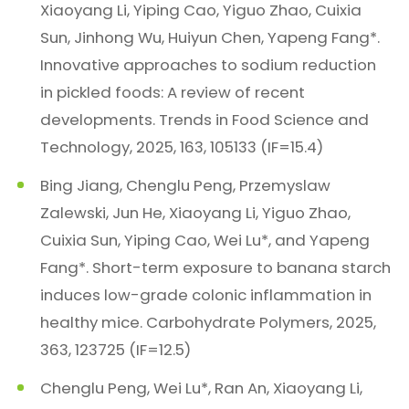
Xiaoyang Li, Yiping Cao, Yiguo Zhao, Cuixia
Sun, Jinhong Wu, Huiyun Chen, Yapeng Fang*.
Innovative approaches to sodium reduction
in pickled foods: A review of recent
developments. Trends in Food Science and
Technology, 2025, 163, 105133 (IF=15.4)
Bing Jiang, Chenglu Peng, Przemyslaw
Zalewski, Jun He, Xiaoyang Li, Yiguo Zhao,
Cuixia Sun, Yiping Cao, Wei Lu*, and Yapeng
Fang*. Short-term exposure to banana starch
induces low-grade colonic inflammation in
healthy mice. Carbohydrate Polymers, 2025,
363, 123725 (IF=12.5)
Chenglu Peng, Wei Lu*, Ran An, Xiaoyang Li,