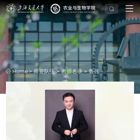
Home
师资队伍
教师名录
鲁伟
>
>
>