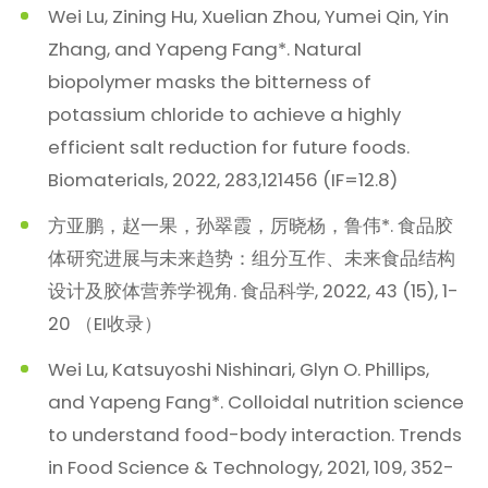
Wei Lu, Zining Hu, Xuelian Zhou, Yumei Qin, Yin
Zhang, and Yapeng Fang*. Natural
biopolymer masks the bitterness of
potassium chloride to achieve a highly
efficient salt reduction for future foods.
Biomaterials, 2022, 283,121456 (IF=12.8)
方亚鹏，赵一果，孙翠霞，厉晓杨，鲁伟*. 食品胶
体研究进展与未来趋势：组分互作、未来食品结构
设计及胶体营养学视角. 食品科学, 2022, 43 (15), 1-
20 （EI收录）
Wei Lu, Katsuyoshi Nishinari, Glyn O. Phillips,
and Yapeng Fang*. Colloidal nutrition science
to understand food-body interaction. Trends
in Food Science & Technology, 2021, 109, 352-