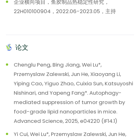
企业横向项目，鱼胶制品热稳定性研究，
22H010100904，2022.06-2023.05，主持
论文
Chenglu Peng, Bing Jiang, Wei Lu*,
Przemyslaw Zalewski, Jun He, Xiaoyang Li,
Yiping Cao, Yiguo Zhao, Cuixia Sun, Katsuyoshi
Nishinari, and Yapeng Fang*. Autophagy-
mediated suppression of tumor growth by
food-grade lipid nanoparticles in mice.
Advanced Science, 2025, e04220 (IF14.1)
Yi Cui, Wei Lu*, Przemyslaw Zalewski, Jun He,