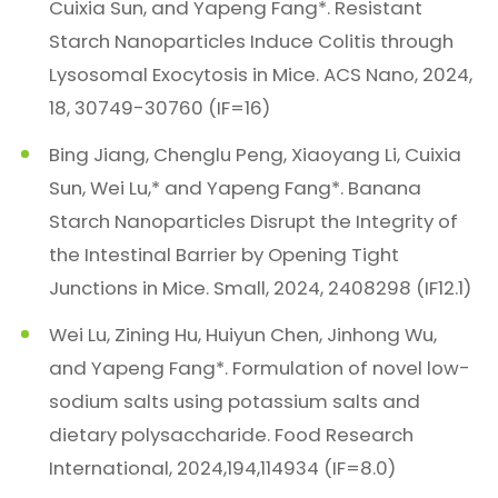
Cuixia Sun, and Yapeng Fang*. Resistant
Starch Nanoparticles Induce Colitis through
Lysosomal Exocytosis in Mice. ACS Nano, 2024,
18, 30749-30760 (IF=16)
Bing Jiang, Chenglu Peng, Xiaoyang Li, Cuixia
Sun, Wei Lu,* and Yapeng Fang*. Banana
Starch Nanoparticles Disrupt the Integrity of
the Intestinal Barrier by Opening Tight
Junctions in Mice. Small, 2024, 2408298 (IF12.1)
Wei Lu, Zining Hu, Huiyun Chen, Jinhong Wu,
and Yapeng Fang*. Formulation of novel low-
sodium salts using potassium salts and
dietary polysaccharide. Food Research
International, 2024,194,114934 (IF=8.0)