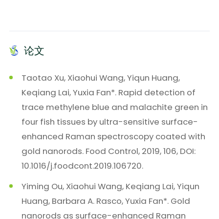
论文
Taotao Xu, Xiaohui Wang, Yiqun Huang,
Keqiang Lai, Yuxia Fan*. Rapid detection of
trace methylene blue and malachite green in
four fish tissues by ultra-sensitive surface-
enhanced Raman spectroscopy coated with
gold nanorods. Food Control, 2019, 106, DOI:
10.1016/j.foodcont.2019.106720.
Yiming Ou, Xiaohui Wang, Keqiang Lai, Yiqun
Huang, Barbara A. Rasco, Yuxia Fan*. Gold
nanorods as surface-enhanced Raman