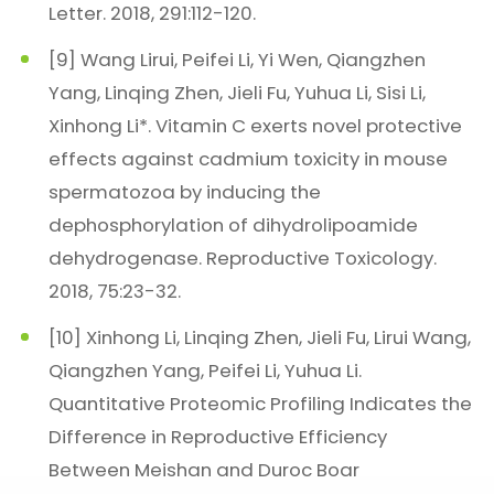
Letter. 2018, 291:112-120.
[9] Wang Lirui, Peifei Li, Yi Wen, Qiangzhen
Yang, Linqing Zhen, Jieli Fu, Yuhua Li, Sisi Li,
Xinhong Li*. Vitamin C exerts novel protective
effects against cadmium toxicity in mouse
spermatozoa by inducing the
dephosphorylation of dihydrolipoamide
dehydrogenase. Reproductive Toxicology.
2018, 75:23-32.
[10] Xinhong Li, Linqing Zhen, Jieli Fu, Lirui Wang,
Qiangzhen Yang, Peifei Li, Yuhua Li.
Quantitative Proteomic Profiling Indicates the
Difference in Reproductive Efficiency
Between Meishan and Duroc Boar