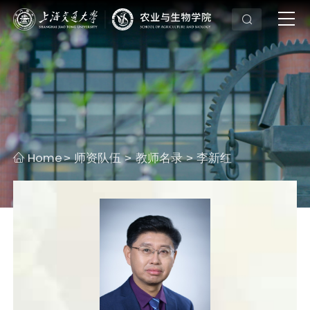
Home
师资队伍
教师名录
李新红
>
>
>