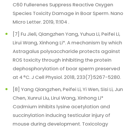
C60 Fullerenes Suppress Reactive Oxygen
Species Toxicity Damage in Boar Sperm. Nano
Micro Letter. 2019, 11:104 .
[7] Fu Jieli, Qiangzhen Yang, Yuhua Li, Peifei Li,
Lirui Wang, Xinhong Li*. A mechanism by which
Astragalus polysaccharide protects against
ROS toxicity through inhibiting the protein
dephosphorylation of boar sperm preserved
at 4 °C. J Cell Physiol. 2018, 233(7):5267-5280.
[8] Yang Qiangzhen, Peifei Li, Yi Wen, Sisi Li, Jun
Chen, Xunrui Liu, Lirui Wang, Xinhong Li*
Cadmium inhibits lysine acetylation and
succinylation inducing testicular injury of
mouse during development. Toxicology