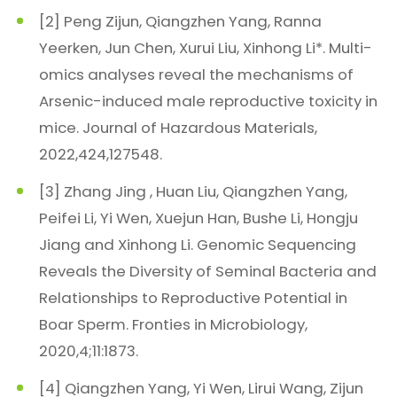
[2] Peng Zijun, Qiangzhen Yang, Ranna
Yeerken, Jun Chen, Xurui Liu, Xinhong Li*. Multi-
omics analyses reveal the mechanisms of
Arsenic-induced male reproductive toxicity in
mice. Journal of Hazardous Materials,
2022,424,127548.
[3] Zhang Jing , Huan Liu, Qiangzhen Yang,
Peifei Li, Yi Wen, Xuejun Han, Bushe Li, Hongju
Jiang and Xinhong Li. Genomic Sequencing
Reveals the Diversity of Seminal Bacteria and
Relationships to Reproductive Potential in
Boar Sperm. Fronties in Microbiology,
2020,4;11:1873.
[4] Qiangzhen Yang, Yi Wen, Lirui Wang, Zijun