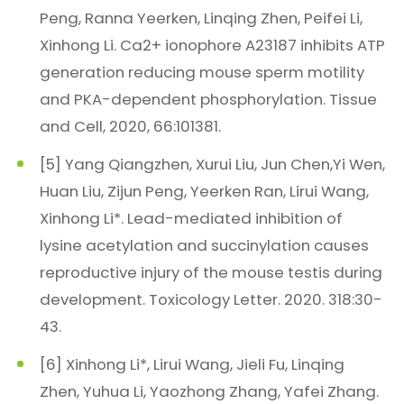
Peng, Ranna Yeerken, Linqing Zhen, Peifei Li,
Xinhong Li. Ca2+ ionophore A23187 inhibits ATP
generation reducing mouse sperm motility
and PKA-dependent phosphorylation. Tissue
and Cell, 2020, 66:101381.
[5] Yang Qiangzhen, Xurui Liu, Jun Chen,Yi Wen,
Huan Liu, Zijun Peng, Yeerken Ran, Lirui Wang,
Xinhong Li*. Lead-mediated inhibition of
lysine acetylation and succinylation causes
reproductive injury of the mouse testis during
development. Toxicology Letter. 2020. 318:30-
43.
[6] Xinhong Li*, Lirui Wang, Jieli Fu, Linqing
Zhen, Yuhua Li, Yaozhong Zhang, Yafei Zhang.