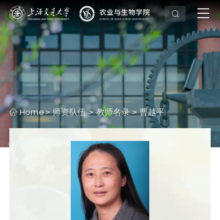
Home
师资队伍
教师名录
曹越平
>
>
>