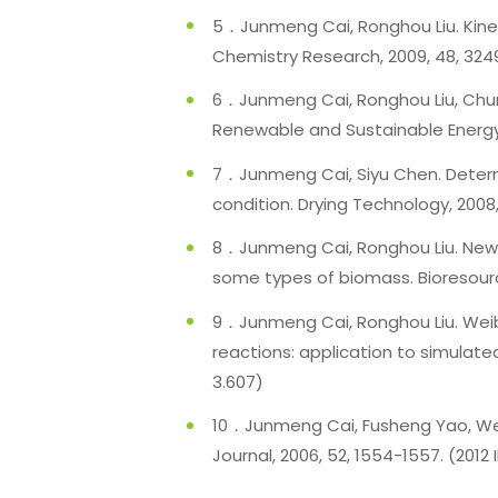
5．Junmeng Cai, Ronghou Liu. Kineti
Chemistry Research, 2009, 48, 3249-
6．Junmeng Cai, Ronghou Liu, Chunj
Renewable and Sustainable Energy Re
7．Junmeng Cai, Siyu Chen. Determi
condition. Drying Technology, 2008, 2
8．Junmeng Cai, Ronghou Liu. New di
some types of biomass. Bioresource
9．Junmeng Cai, Ronghou Liu. Weibu
reactions: application to simulated 
3.607)
10．Junmeng Cai, Fusheng Yao, Weim
Journal, 2006, 52, 1554-1557. (2012 I