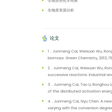
生物质热化学转换
生物质资源分析
论文
1．Junmeng Cai, Weixuan Wu, Ronghou
biomass. Green Chemistry, 2013, 15, 
2．Junmeng Cai, Weixuan Wu, Rongho
successive reactions. Industrial and
3．Junmeng Cai, Tao Li, Ronghou Liu
of the distributed activation energ
4．Junmeng Cai, Siyu Chen. A new i
varying with the conversion degree.