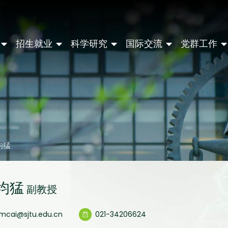
招生就业
科学研究
国际交流
党群工作
均猛
均猛
副教授
jmcai@sjtu.edu.cn
021-34206624