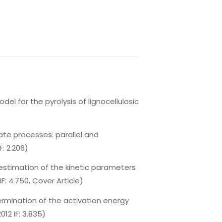
l for the pyrolysis of lignocellulosic
ate processes: parallel and
F: 2.206)
 estimation of the kinetic parameters
F: 4.750, Cover Article)
ermination of the activation energy
12 IF: 3.835)