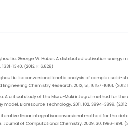
 Liu, George W. Huber. A distributed activation energy mode
1331-1340. (2012 IF: 6.828)
u Liu. Isoconversional kinetic analysis of complex solid-st
 Engineering Chemistry Research, 2012, 51, 16157-16161. (2012 I
. A critical study of the Miura-Maki integral method for the
y model. Bioresource Technology, 2011, 102, 3894-3899. (2012 I
terative linear integral isoconversional method for the det
 Journal of Computational Chemistry, 2009, 30, 1986-1991. (20