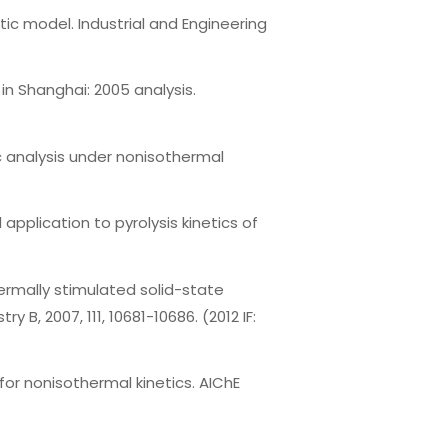
tic model. Industrial and Engineering
n Shanghai: 2005 analysis.
 analysis under nonisothermal
pplication to pyrolysis kinetics of
ermally stimulated solid-state
 B, 2007, 111, 10681-10686. (2012 IF:
r nonisothermal kinetics. AIChE