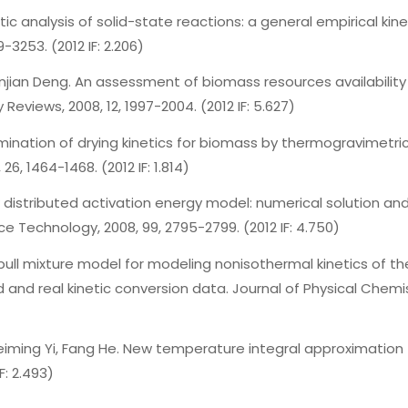
c analysis of solid-state reactions: a general empirical kine
3253. (2012 IF: 2.206)
ian Deng. An assessment of biomass resources availability i
views, 2008, 12, 1997-2004. (2012 IF: 5.627)
nation of drying kinetics for biomass by thermogravimetric
6, 1464-1468. (2012 IF: 1.814)
stributed activation energy model: numerical solution and a
 Technology, 2008, 99, 2795-2799. (2012 IF: 4.750)
ll mixture model for modeling nonisothermal kinetics of th
and real kinetic conversion data. Journal of Physical Chemistry
ing Yi, Fang He. New temperature integral approximation fo
F: 2.493)