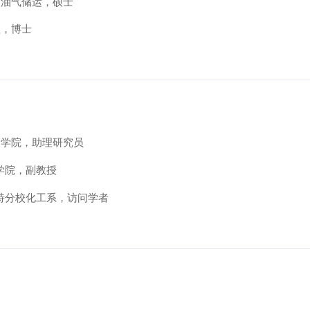
），油气储运，硕士
程，博士
生物学院，助理研究员
物学院，副教授
姆斯特分校化工系，访问学者